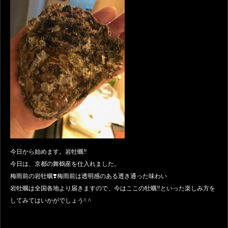
今日から始めます。岩牡蠣‼️
今日は、京都の舞鶴産を仕入れました。
梅雨前の岩牡蠣❣️梅雨前は透明感のある透き通った味わい
岩牡蠣は全国各地より届きますので、今はここの牡蠣‼️といった楽しみ方を
してみてはいかがでしょう^ ^