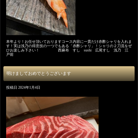
本年より！お任せ頂いておりますコース内容に一貫だけ赤酢シャリを入れま
す！実は浅乃の得意技の一つでもある「赤酢シャリ」！シャリの２刀流をぜ
ひお楽しみ下さい！ 西麻布 すし sushi 広尾すし 浅乃 江
戸前
明けましておめでとうございます
投稿日
2024年1月4日