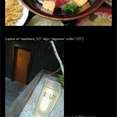
[caption id="attachment_525" align="alignnone" width="225"]