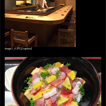
image1_4.JPG[/caption]