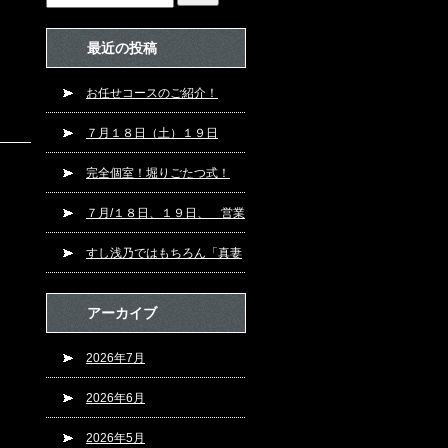
最近の投稿
お任せコースのご紹介！
７月１８日（土）１９日
（日）営業です！
完全個室！堀りごたつ式！
７月/１８日、１９日、 営業
です！！
すし浅乃ではもちろん「真妻
（まずま）本わさび」！
アーカイブ
2026年7月
2026年6月
2026年5月