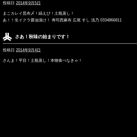
投稿日
2014年9月5日
まこカレイ昆布〆！縞えび！土瓶蒸し！
あ！！生イクラ醤油漬け！ 寿司西麻布 広尾 すし 浅乃 0334866811
さあ！秋味の始まりです！
投稿日
2014年9月4日
さんま！平目！土瓶蒸し！本物食べなきゃ！