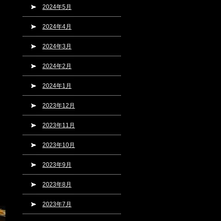
2024年5月
2024年4月
2024年3月
2024年2月
2024年1月
2023年12月
2023年11月
2023年10月
2023年9月
2023年8月
2023年7月