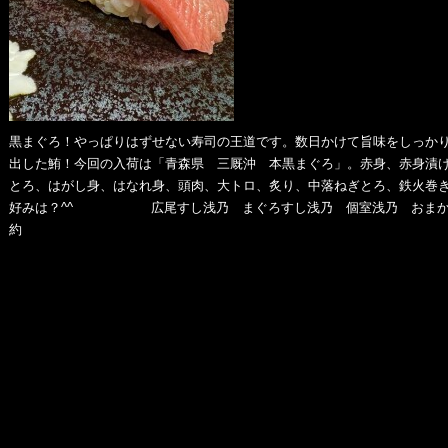
黒まぐろ！やっぱりはずせない寿司の王道です。数日かけて旨味をしっか
出した鮪！今回の入荷は「青森県 三厩沖 本黒まぐろ」。赤身、赤身漬
とろ、はがし身、はなれ身、頭肉、大トロ、炙り、中落ねぎとろ、鉄火巻
好みは？^^ 広尾すし浅乃 まぐろすし浅乃 個室浅乃 おまか
約