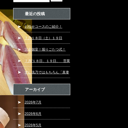
最近の投稿
お任せコースのご紹介！
７月１８日（土）１９日
（日）営業です！
完全個室！堀りごたつ式！
７月/１８日、１９日、 営業
です！！
すし浅乃ではもちろん「真妻
（まずま）本わさび」！
アーカイブ
2026年7月
2026年6月
2026年5月