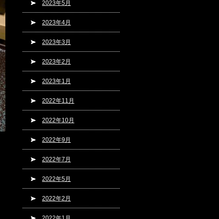
2023年5月
2023年4月
2023年3月
2023年2月
2023年1月
2022年11月
2022年10月
2022年9月
2022年7月
2022年5月
2022年2月
2022年1月