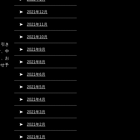
2021年12月
2021年11月
2021年10月
り引き
2021年9月
け、中
き、お
2021年8月
せ予
2021年6月
2021年5月
2021年4月
2021年3月
2021年2月
2021年1月