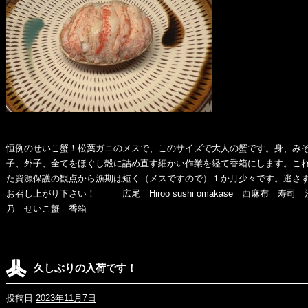
恒例のせいこ蟹！松葉ガニのメスで、このサイズで大人の蟹です。身、み
子、外子、全てをほぐし殻に詰め直す細かい作業を経て香箱にします。こ
た資源保護の観点から漁期は短く（メスですので）１か月少々です。逃さ
お召し上がり下さい！ 広尾 Hiroo sushi omakase 西麻布 寿司 
乃 せいこ蟹 香箱
久しぶりの入荷です！
投稿日
2023年11月7日