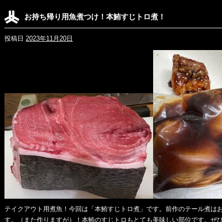
お持ち帰り用魚煮つけ！本鮪すじトロ煮！
投稿日
2023年11月20日
テイクアウト用煮魚！今回は「本鮪すじトロ煮」です。前作のテール煮は
す。（また作りますが）！本鮪のすじトロもとても美味しい部位です。ぜ