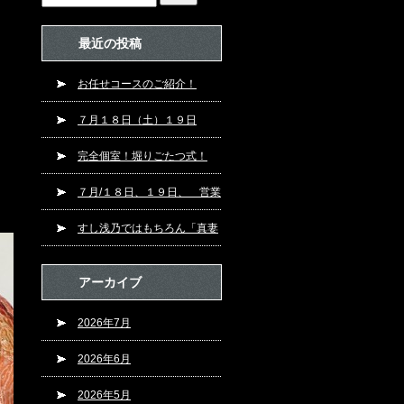
最近の投稿
お任せコースのご紹介！
７月１８日（土）１９日
（日）営業です！
完全個室！堀りごたつ式！
７月/１８日、１９日、 営業
です！！
すし浅乃ではもちろん「真妻
（まずま）本わさび」！
アーカイブ
2026年7月
2026年6月
2026年5月