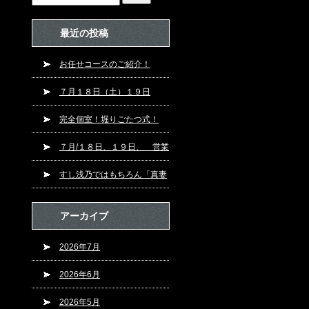
最近の投稿
お任せコースのご紹介！
７月１８日（土）１９日
（日）営業です！
完全個室！堀りごたつ式！
７月/１８日、１９日、 営業
です！！
すし浅乃ではもちろん「真妻
（まずま）本わさび」！
アーカイブ
2026年7月
2026年6月
2026年5月