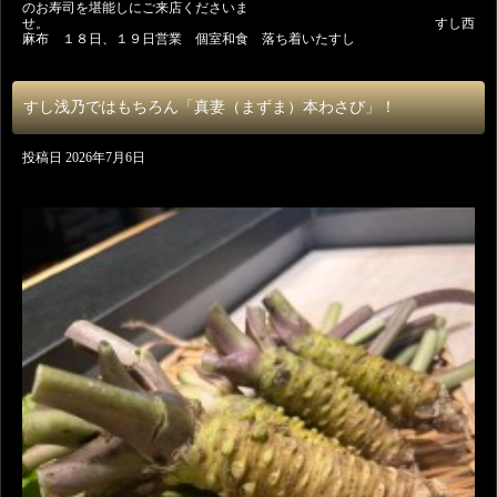
のお寿司を堪能しにご来店くださいま
せ。 すし西
麻布 １８日、１９日営業 個室和食 落ち着いたすし
すし浅乃ではもちろん「真妻（まずま）本わさび」！
投稿日
2026年7月6日