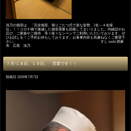
浅乃の個室は 「完全個室、堀りごたつ式で楽な姿勢、2名～４名様
位」！！コロナ禍で激減した個室需要も回復してまいりました。内緒話やお
忍び、ご家族やご接待 等々様々なシーンでご利用いただいております。ぜ
ひお試しを！ご予約お待ちしております。お食事内容も気兼ねなくご要望下
さい。 すし sushi 西麻
布 広尾 浅乃
７月/１８日、１９日、 営業です！！
投稿日
2026年7月7日