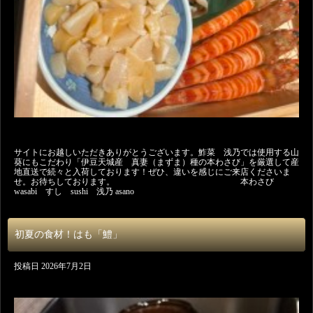
サイトにお越しいただきありがとうございます。鮓菜 浅乃では使用する山
葵にもこだわり「伊豆天城産 真妻（まずま）種の本わさび」を厳選して産
地直送で続々と入荷しております！ぜひ、違いを感じにご来店くださいま
せ。お待ちしております。 本わさび
wasabi すし sushi 浅乃 asano
初夏の食材！はも「鱧」
投稿日
2026年7月2日