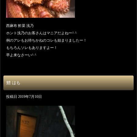
西麻布 鮓菜 浅乃
ホント浅乃のお客さんはマニアだよねー^ ^
例のアレもお待ちかねのコレも始まりましたー！
もちろんソレもありますよー！
早よ来なさーい^ ^
鱧 はも
投稿日
2019年7月10日