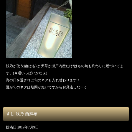
浅乃が使う鱧(はも)は 天草か瀬戸内産だけ❗️はもの旬も終わりに近づいてま
す。(今週いっぱいかなぁ)
海の日を過ぎれば旬のネタも入れ替わります！
夏が旬のネタは期間が短いですからお見逃しなーく！
すし 浅乃 西麻布
投稿日
2019年7月9日