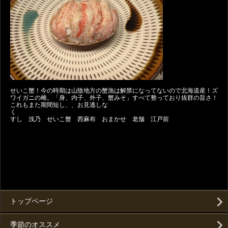
せいこ蟹！今の時期は山陰地方の蟹漁は解禁になってないので北海道産！ズ
ワイガニの雌。「身、内子、外子、蟹みそ」すべて整っており抜群の旨さ！
これもまた期間短し、、お見逃しな
すし 浅乃 せいこ蟹 西麻布 おまかせ 老舗 江戸前
トップページ
季節のオススメ