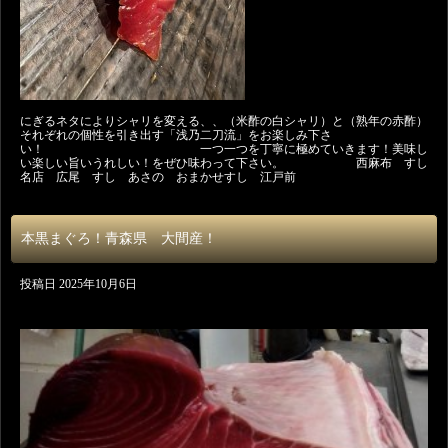
にぎるネタによりシャリを変える、、（米酢の白シャリ）と（熟年の赤酢）
それぞれの個性を引き出す「浅乃二刀流」をお楽しみ下さ
い！ 一つ一つを丁寧に極めていきます！美味し
い楽しい旨いうれしい！をぜひ味わって下さい。 西麻布 すし
名店 広尾 すし あさの おまかせすし 江戸前
本黒まぐろ！青森県 大間産！
投稿日
2025年10月6日